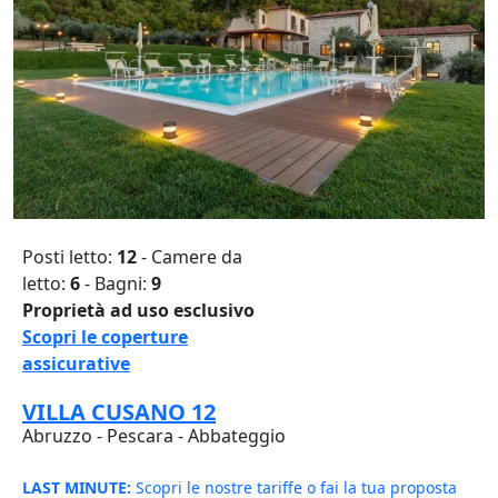
Posti letto:
12
- Camere da
letto:
6
- Bagni:
9
Proprietà ad uso esclusivo
Scopri le coperture
assicurative
VILLA CUSANO 12
Abruzzo - Pescara - Abbateggio
LAST MINUTE:
Scopri le nostre tariffe o fai la tua proposta