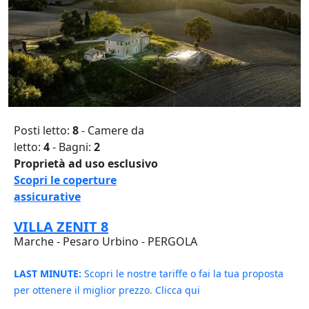
Posti letto:
8
- Camere da
letto:
4
- Bagni:
2
Proprietà ad uso esclusivo
Scopri le coperture
assicurative
VILLA ZENIT 8
Marche - Pesaro Urbino - PERGOLA
LAST MINUTE:
Scopri le nostre tariffe o fai la tua proposta
per ottenere il miglior prezzo. Clicca qui