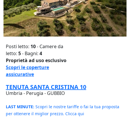
Posti letto:
10
- Camere da
letto:
5
- Bagni:
4
Proprietà ad uso esclusivo
Scopri le coperture
assicurative
TENUTA SANTA CRISTINA 10
Umbria - Perugia - GUBBIO
LAST MINUTE:
Scopri le nostre tariffe o fai la tua proposta
per ottenere il miglior prezzo. Clicca qui