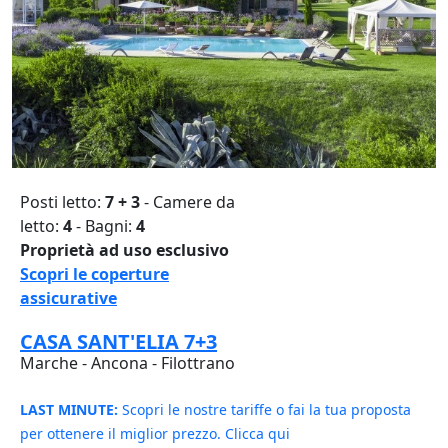
Posti letto:
7 + 3
- Camere da
letto:
4
- Bagni:
4
Proprietà ad uso esclusivo
Scopri le coperture
assicurative
CASA SANT'ELIA 7+3
Marche - Ancona - Filottrano
LAST MINUTE:
Scopri le nostre tariffe o fai la tua proposta
per ottenere il miglior prezzo. Clicca qui