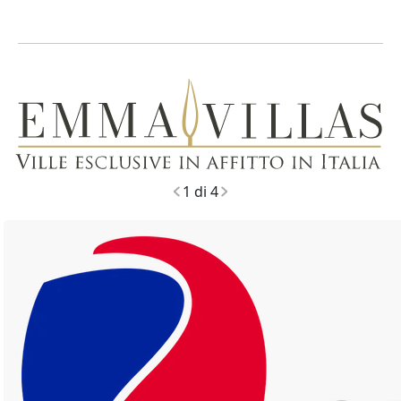
44
1 di 4