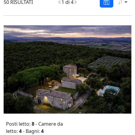
50 RISULTATI
1 di 4
Posti letto:
8
- Camere da
letto:
4
- Bagni:
4