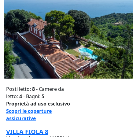
Posti letto:
8
- Camere da
letto:
4
- Bagni:
5
Proprietà ad uso esclusivo
Scopri le coperture
assicurative
VILLA FIOLA 8