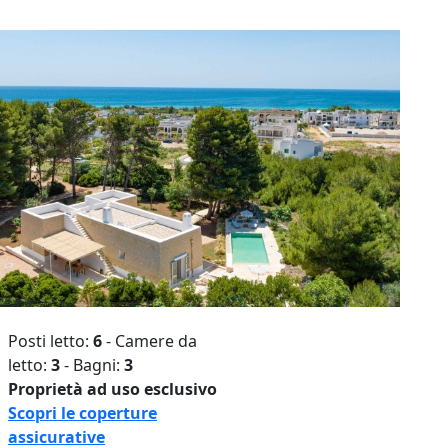
Posti letto:
6
- Camere da
letto:
3
- Bagni:
3
Proprietà ad uso esclusivo
Scopri le coperture
assicurative