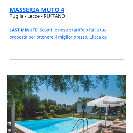
MASSERIA MUTO 4
Puglia - Lecce - RUFFANO
LAST MINUTE:
Scopri le nostre tariffe o fai la tua
proposta per ottenere il miglior prezzo. Clicca qui