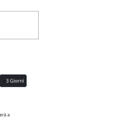
3 Giorni
terà a