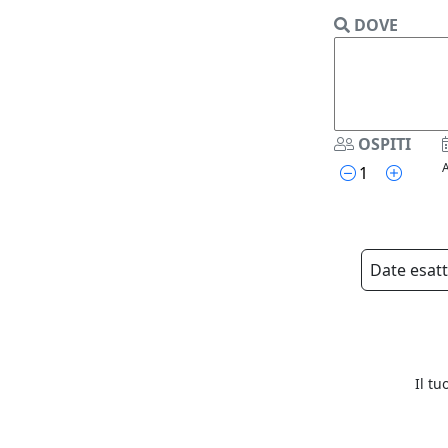
DOVE
OSPITI
A
Date esat
Il tu