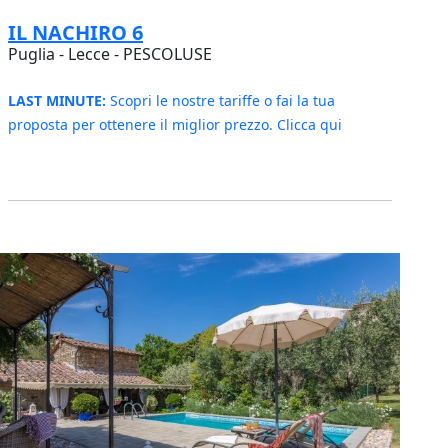
IL NACHIRO 6
Puglia - Lecce - PESCOLUSE
LAST MINUTE:
Scopri le nostre tariffe o fai la tua
proposta per ottenere il miglior prezzo. Clicca qui