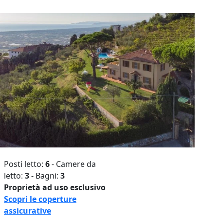
Posti letto:
6
- Camere da
letto:
3
- Bagni:
3
Proprietà ad uso esclusivo
Scopri le coperture
assicurative