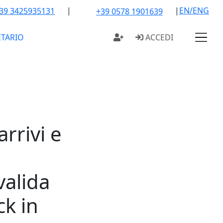
|
|
EN/ENG
39 3425935131
+39 0578 1901639
ETARIO
ACCEDI
arrivi e
valida
ck in