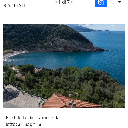
1 di 7
RISULTATI
Posti letto:
6
- Camere da
letto:
3
- Bagni:
3