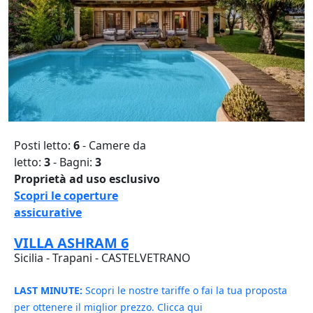
Posti letto:
6
- Camere da
letto:
3
- Bagni:
3
Proprietà ad uso esclusivo
Scopri le coperture
assicurative
VILLA ASHRAM 6
Sicilia - Trapani - CASTELVETRANO
LAST MINUTE:
Scopri le nostre tariffe o fai la tua proposta
per ottenere il miglior prezzo. Clicca qui