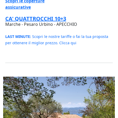
Scopri le coperture
assicurative
CA' QUATTROCCHI 10+3
Marche - Pesaro Urbino - APECCHIO
LAST MINUTE:
Scopri le nostre tariffe o fai la tua proposta
per ottenere il miglior prezzo. Clicca qui