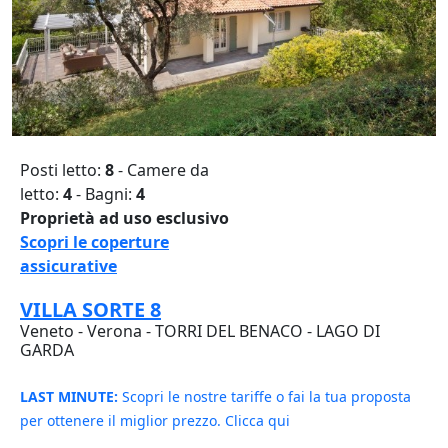
Posti letto:
8
- Camere da
letto:
4
- Bagni:
4
Proprietà ad uso esclusivo
Scopri le coperture
assicurative
VILLA SORTE 8
Veneto - Verona - TORRI DEL BENACO - LAGO DI
GARDA
LAST MINUTE:
Scopri le nostre tariffe o fai la tua proposta
per ottenere il miglior prezzo. Clicca qui