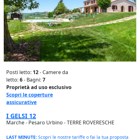
Posti letto:
12
- Camere da
letto:
6
- Bagni:
7
Proprietà ad uso esclusivo
Scopri le coperture
assicurative
I GELSI 12
Marche - Pesaro Urbino - TERRE ROVERESCHE
LAST MINUTE:
Scopri le nostre tariffe o fai la tua proposta