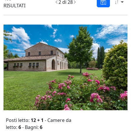
2 di 28
RISULTATI
Posti letto:
12 + 1
- Camere da
letto:
6
- Bagni:
6