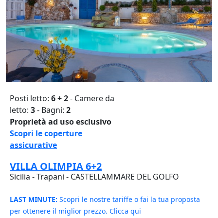
Posti letto:
6 + 2
- Camere da
letto:
3
- Bagni:
2
Proprietà ad uso esclusivo
Scopri le coperture
assicurative
VILLA OLIMPIA 6+2
Sicilia - Trapani - CASTELLAMMARE DEL GOLFO
LAST MINUTE:
Scopri le nostre tariffe o fai la tua proposta
per ottenere il miglior prezzo. Clicca qui