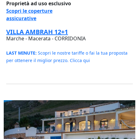
Proprietà ad uso esclusivo
Scopri le coperture
assicurative
VILLA AMBRAH 12+1
Marche - Macerata - CORRIDONIA
LAST MINUTE:
Scopri le nostre tariffe o fai la tua proposta
per ottenere il miglior prezzo. Clicca qui