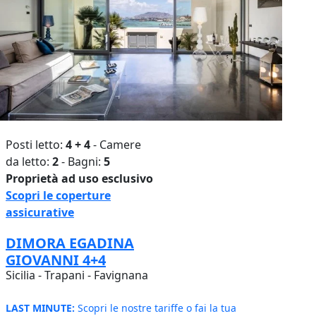
Posti letto:
4 + 4
- Camere
da letto:
2
- Bagni:
5
Proprietà ad uso esclusivo
Scopri le coperture
assicurative
DIMORA EGADINA
GIOVANNI 4+4
Sicilia - Trapani - Favignana
LAST MINUTE:
Scopri le nostre tariffe o fai la tua