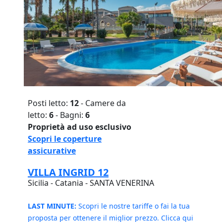
Posti letto:
12
- Camere da
letto:
6
- Bagni:
6
Proprietà ad uso esclusivo
Scopri le coperture
assicurative
VILLA INGRID 12
Sicilia - Catania - SANTA VENERINA
LAST MINUTE:
Scopri le nostre tariffe o fai la tua
proposta per ottenere il miglior prezzo. Clicca qui