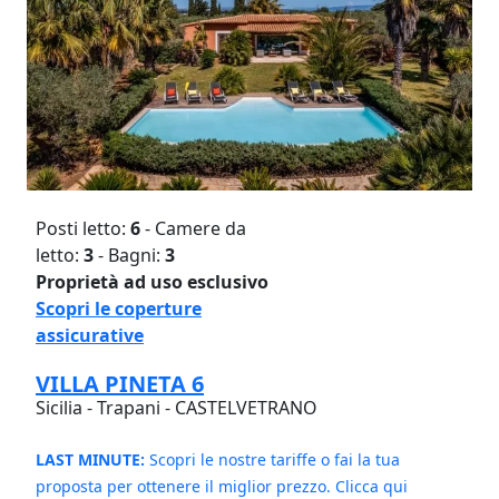
Posti letto:
6
- Camere da
letto:
3
- Bagni:
3
Proprietà ad uso esclusivo
Scopri le coperture
assicurative
VILLA PINETA 6
Sicilia - Trapani - CASTELVETRANO
LAST MINUTE:
Scopri le nostre tariffe o fai la tua
proposta per ottenere il miglior prezzo. Clicca qui