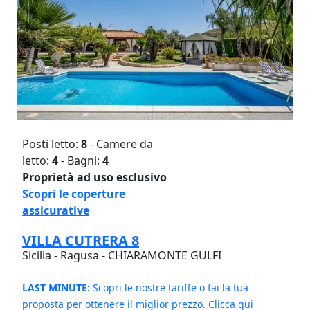
Posti letto:
8
- Camere da
letto:
4
- Bagni:
4
Proprietà ad uso esclusivo
Scopri le coperture
assicurative
VILLA CUTRERA 8
Sicilia - Ragusa - CHIARAMONTE GULFI
LAST MINUTE:
Scopri le nostre tariffe o fai la tua
proposta per ottenere il miglior prezzo. Clicca qui