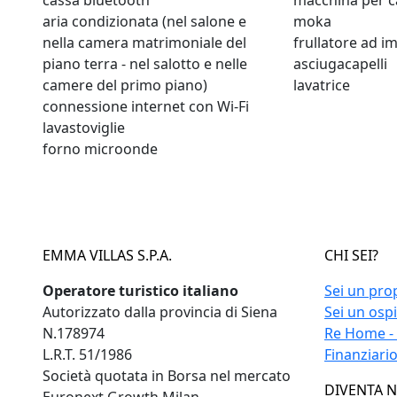
cassa bluetooth
macchina per c
aria condizionata (nel salone e
moka
nella camera matrimoniale del
frullatore ad 
piano terra - nel salotto e nelle
asciugacapelli
camere del primo piano)
lavatrice
connessione internet con Wi-Fi
lavastoviglie
forno microonde
EMMA VILLAS S.P.A.
CHI SEI?
Operatore turistico italiano
Sei un pro
Autorizzato dalla provincia di Siena
Sei un osp
N.178974
Re Home -
L.R.T. 51/1986
Finanziari
Società quotata in Borsa nel mercato
DIVENTA 