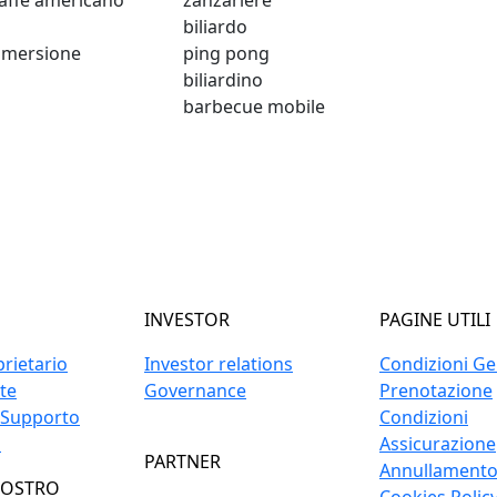
affè americano
zanzariere
biliardo
immersione
ping pong
biliardino
barbecue mobile
INVESTOR
PAGINE UTILI
prietario
Investor relations
Condizioni Gen
ite
Governance
Prenotazione
 Supporto
Condizioni
o
Assicurazione
PARTNER
Annullament
NOSTRO