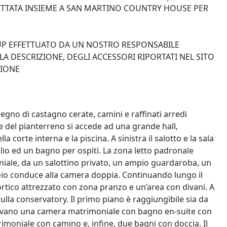
ITTATA INSIEME A SAN MARTINO COUNTRY HOUSE PER
-UP EFFETTUATO DA UN NOSTRO RESPONSABILE
A DESCRIZIONE, DEGLI ACCESSORI RIPORTATI NEL SITO
ZIONE
 legno di castagno cerate, camini e raffinati arredi
pale del pianterreno si accede ad una grande hall,
a corte interna e la piscina. A sinistra il salotto e la sala
glio ed un bagno per ospiti. La zona letto padronale
iale, da un salottino privato, un ampio guardaroba, un
io conduce alla camera doppia. Continuando lungo il
 portico attrezzato con zona pranzo e un’area con divani. A
sulla conservatory. Il primo piano è raggiungibile sia da
trovano una camera matrimoniale con bagno en-suite con
moniale con camino e, infine, due bagni con doccia. Il