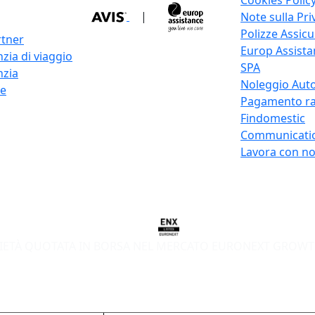
Cookies Polic
|
Note sulla Pri
Polizze Assicu
rtner
Europ Assistan
zia di viaggio
SPA
nzia
Noleggio Auto
re
Pagamento ra
Findomestic
Communicati
Lavora con no
IETÀ QUOTATA IN BORSA NEL MERCATO EURONEXT GROWT