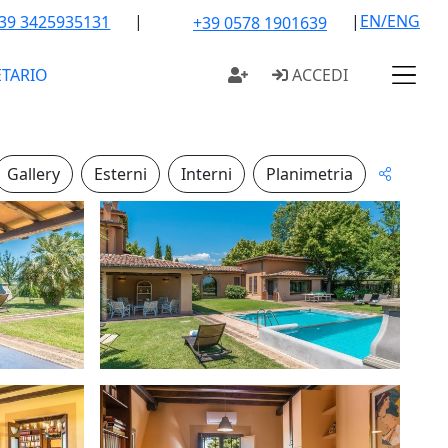
|
|
EN/ENG
39 3425935131
+39 0578 1901639
ETARIO
ACCEDI
Gallery
Esterni
Interni
Planimetria