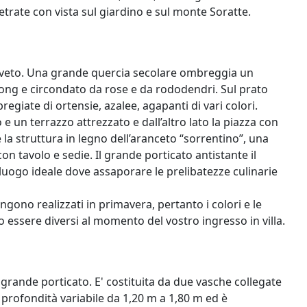
rate con vista sul giardino e sul monte Soratte.
l’oliveto. Una grande quercia secolare ombreggia un
pong e circondato da rose e da rododendri. Sul prato
pregiate di ortensie, azalee, agapanti di vari colori.
 e un terrazzo attrezzato e dall’altro lato la piazza con
 la struttura in legno dell’aranceto “sorrentino”, una
con tavolo e sedie. Il grande porticato antistante il
l luogo ideale dove assaporare le prelibatezze culinarie
engono realizzati in primavera, pertanto i colori e le
ro essere diversi al momento del vostro ingresso in villa.
al grande porticato. E' costituita da due vasche collegate
profondità variabile da 1,20 m a 1,80 m ed è