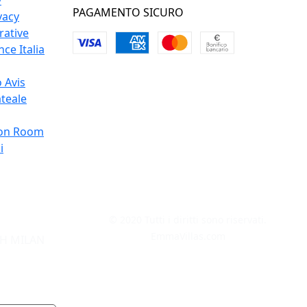
y
PAGAMENTO SICURO
vacy
rative
ce Italia
 Avis
teale
on Room
i
© 2020 Tutti i diritti sono riservati.
EmmaVillas.com
H MILAN