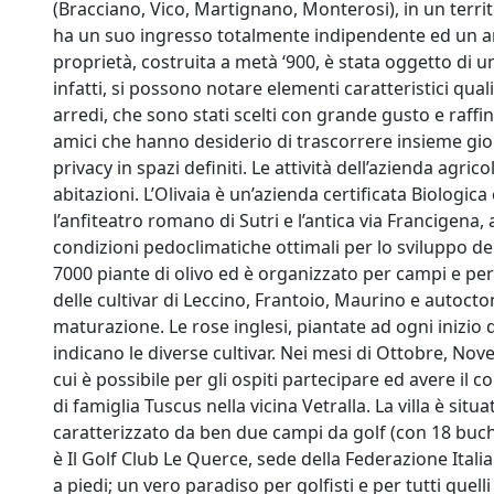
(Bracciano, Vico, Martignano, Monterosi), in un territo
ha un suo ingresso totalmente indipendente ed un am
proprietà, costruita a metà ‘900, è stata oggetto di un
infatti, si possono notare elementi caratteristici quali 
arredi, che sono stati scelti con grande gusto e raffi
amici che hanno desiderio di trascorrere insieme gio
privacy in spazi definiti. Le attività dell’azienda agri
abitazioni. L’Olivaia è un’azienda certificata Biologica e
l’anfiteatro romano di Sutri e l’antica via Francigena
condizioni pedoclimatiche ottimali per lo sviluppo dell’
7000 piante di olivo ed è organizzato per campi e per
delle cultivar di Leccino, Frantoio, Maurino e autoct
maturazione. Le rose inglesi, piantate ad ogni inizio d
indicano le diverse cultivar. Nei mesi di Ottobre, Nov
cui è possibile per gli ospiti partecipare ed avere il co
di famiglia Tuscus nella vicina Vetralla. La villa è sit
caratterizzato da ben due campi da golf (con 18 buche
è Il Golf Club Le Querce, sede della Federazione Itali
a piedi; un vero paradiso per golfisti e per tutti quel