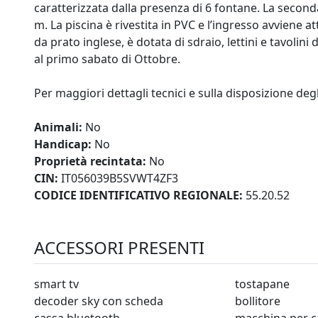
caratterizzata dalla presenza di 6 fontane. La secon
m. La piscina è rivestita in PVC e l’ingresso avviene a
da prato inglese, è dotata di sdraio, lettini e tavolini
al primo sabato di Ottobre.
Per maggiori dettagli tecnici e sulla disposizione degl
Animali:
No
Handicap:
No
Proprietà recintata:
No
CIN:
IT056039B5SVWT4ZF3
CODICE IDENTIFICATIVO REGIONALE:
55.20.52
ACCESSORI PRESENTI
smart tv
tostapane
decoder sky con scheda
bollitore