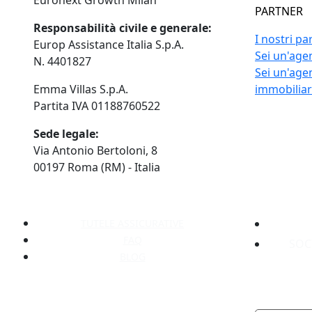
Euronext Growth Milan
PARTNER
Responsabilità civile e generale:
I nostri pa
Europ Assistance Italia S.p.A.
Sei un'agen
N. 4401827
Sei un'age
Emma Villas S.p.A.
immobilia
Partita IVA 01188760522
Sede legale:
Via Antonio Bertoloni, 8
00197 Roma (RM) - Italia
TUTELE ASSICURATIVE
FAQ
SOC
BLOG