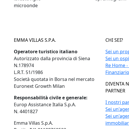
microonde
EMMA VILLAS S.P.A.
CHI SEI?
Operatore turistico italiano
Sei un pro
Autorizzato dalla provincia di Siena
Sei un osp
N.178974
Re Home -
L.R.T. 51/1986
Finanziari
Società quotata in Borsa nel mercato
DIVENTA 
Euronext Growth Milan
PARTNER
Responsabilità civile e generale:
I nostri pa
Europ Assistance Italia S.p.A.
Sei un'agen
N. 4401827
Sei un'age
Emma Villas S.p.A.
immobilia