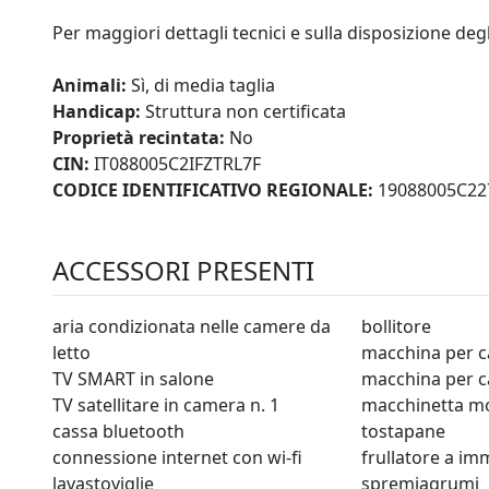
Per maggiori dettagli tecnici e sulla disposizione degl
Animali:
Sì, di media taglia
Handicap:
Struttura non certificata
Proprietà recintata:
No
CIN:
IT088005C2IFZTRL7F
CODICE IDENTIFICATIVO REGIONALE:
19088005C22
ACCESSORI PRESENTI
aria condizionata nelle camere da
bollitore
letto
macchina per c
TV SMART in salone
macchina per c
TV satellitare in camera n. 1
macchinetta m
cassa bluetooth
tostapane
connessione internet con wi-fi
frullatore a i
lavastoviglie
spremiagrumi