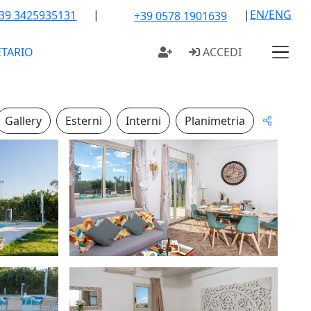
|
|
EN/ENG
39 3425935131
+39 0578 1901639
ETARIO
ACCEDI
Gallery
Esterni
Interni
Planimetria