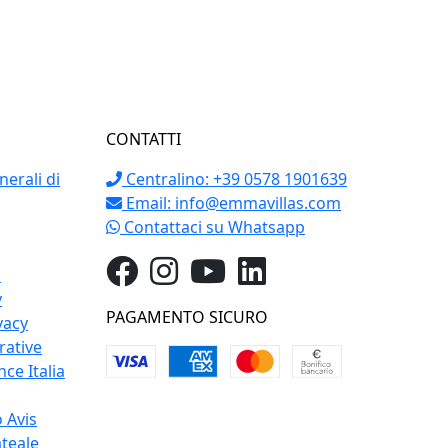
CONTATTI
erali di
Centralino: +39 0578 1901639
Email:
info@emmavillas.com
Contattaci su Whatsapp
o
y
PAGAMENTO SICURO
vacy
rative
ce Italia
 Avis
teale