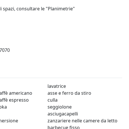
i spazi, consultare le "Planimetrie"
7070
lavatrice
affè americano
asse e ferro da stiro
affè espresso
culla
oka
seggiolone
asciugacapelli
mmersione
zanzariere nelle camere da letto
barbecue fisso