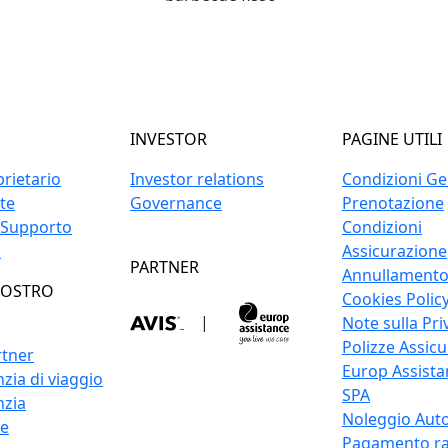
INVESTOR
PAGINE UTILI
prietario
Investor relations
Condizioni Gen
ite
Governance
Prenotazione
 Supporto
Condizioni
o
Assicurazione
PARTNER
Annullament
NOSTRO
Cookies Polic
|
Note sulla Pri
Polizze Assicu
rtner
Europ Assistan
zia di viaggio
SPA
nzia
Noleggio Auto
re
Pagamento ra