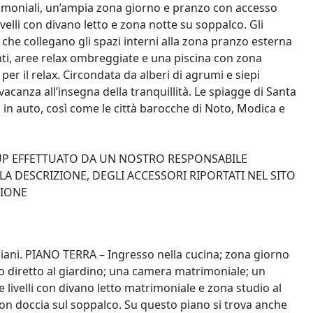
moniali, un’ampia zona giorno e pranzo con accesso
velli con divano letto e zona notte su soppalco. Gli
 che collegano gli spazi interni alla zona pranzo esterna
anti, aree relax ombreggiate e una piscina con zona
r il relax. Circondata da alberi di agrumi e siepi
 vacanza all’insegna della tranquillità. Le spiagge di Santa
 in auto, così come le città barocche di Noto, Modica e
-UP EFFETTUATO DA UN NOSTRO RESPONSABILE
A DESCRIZIONE, DEGLI ACCESSORI RIPORTATI NEL SITO
ZIONE
e piani. PIANO TERRA – Ingresso nella cucina; zona giorno
 diretto al giardino; una camera matrimoniale; un
livelli con divano letto matrimoniale e zona studio al
con doccia sul soppalco. Su questo piano si trova anche