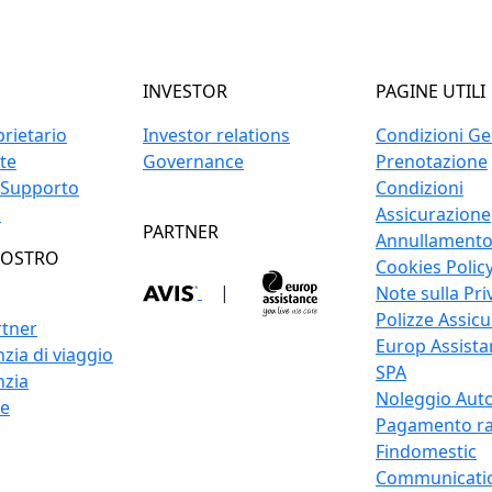
INVESTOR
PAGINE UTILI
prietario
Investor relations
Condizioni Gen
ite
Governance
Prenotazione
 Supporto
Condizioni
o
Assicurazione
PARTNER
Annullament
NOSTRO
Cookies Polic
|
Note sulla Pri
Polizze Assicu
rtner
Europ Assistan
zia di viaggio
SPA
nzia
Noleggio Auto
re
Pagamento ra
Findomestic
Communicati