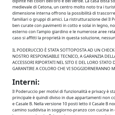
dipinte nei colori dell'oro e del verde. La casa dista s
medievale di Cetona, un centro molto noto tra i turist
dimensione interna offrono la possibilità di trascorr
familiari o gruppi di amici. La ristrutturazione del Il
ben curate con pavimenti in cotto e solai in legno, 
esterno con l'ampio giardino e le numerose aree rel
caso si affitti la proprietà in questa soluzione, nessun
IL PODERUCCIO È STATA SOTTOPOSTA AD UN CHECK
NOSTRO RESPONSABILE TECNICO, A GARANZIA DELL
ACCESSORI RIPORTATI NEL SITO E DEL LORO STATO
GARANTIRE A COLORO CHE VI SOGGIORNERANNO MA
Interni:
Il Poderuccio per motivi di funzionalità e privacy è sta
principale è quindi diviso in due appartamenti non 
e Casale B. Nella versione 10 posti letto il Casale B n
camino suddivisa in soggiorno-pranzo con cucina in o