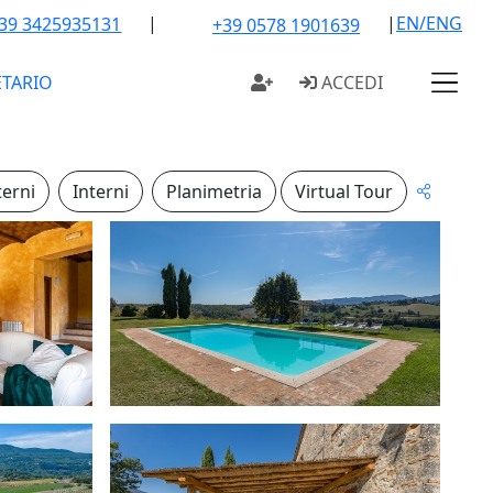
|
|
EN/ENG
39 3425935131
+39 0578 1901639
ETARIO
ACCEDI
terni
Interni
Planimetria
Virtual Tour