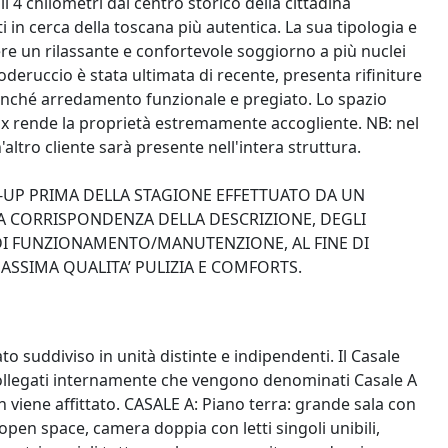
oli 4 chilometri dal centro storico della cittadina
i in cerca della toscana più autentica. La sua tipologia e
ere un rilassante e confortevole soggiorno a più nuclei
 Poderuccio è stata ultimata di recente, presenta rifiniture
nonché arredamento funzionale e pregiato. Lo spazio
ax rende la proprietà estremamente accogliente. NB: nel
'altro cliente sarà presente nell'intera struttura.
-UP PRIMA DELLA STAGIONE EFFETTUATO DA UN
A CORRISPONDENZA DELLA DESCRIZIONE, DEGLI
 DI FUNZIONAMENTO/MANUTENZIONE, AL FINE DI
SSIMA QUALITA’ PULIZIA E COMFORTS.
to suddiviso in unità distinte e indipendenti. Il Casale
collegati internamente che vengono denominati Casale A
on viene affittato. CASALE A: Piano terra: grande sala con
pen space, camera doppia con letti singoli unibili,