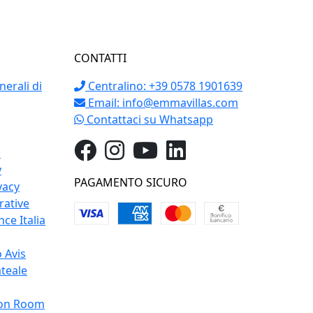
CONTATTI
erali di
Centralino: +39 0578 1901639
Email:
info@emmavillas.com
Contattaci su Whatsapp
o
y
PAGAMENTO SICURO
vacy
rative
ce Italia
 Avis
teale
on Room