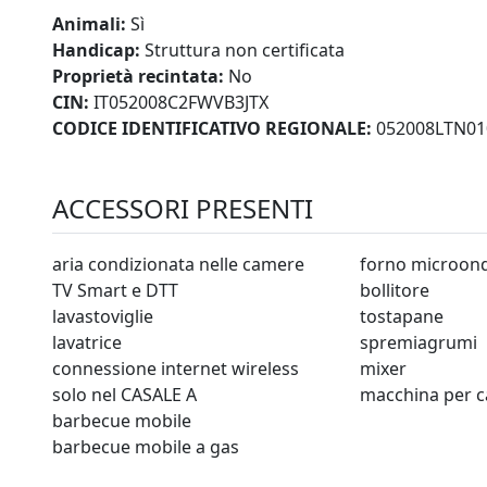
Animali:
Sì
Handicap:
Struttura non certificata
Proprietà recintata:
No
CIN:
IT052008C2FWVB3JTX
CODICE IDENTIFICATIVO REGIONALE:
052008LTN01
ACCESSORI PRESENTI
aria condizionata nelle camere
forno microon
TV Smart e DTT
bollitore
lavastoviglie
tostapane
lavatrice
spremiagrumi
connessione internet wireless
mixer
solo nel CASALE A
macchina per c
barbecue mobile
barbecue mobile a gas