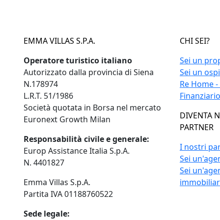
EMMA VILLAS S.P.A.
CHI SEI?
Operatore turistico italiano
Sei un pro
Autorizzato dalla provincia di Siena
Sei un osp
N.178974
Re Home -
L.R.T. 51/1986
Finanziari
Società quotata in Borsa nel mercato
DIVENTA 
Euronext Growth Milan
PARTNER
Responsabilità civile e generale:
I nostri pa
Europ Assistance Italia S.p.A.
Sei un'agen
N. 4401827
Sei un'age
Emma Villas S.p.A.
immobilia
Partita IVA 01188760522
Sede legale: