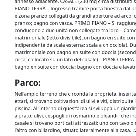
annesso adiacente. CASALE (230 mq circa distribuiti su
PIANO TERRA – Ingresso tramite porta finestra dal po
e zona pranzo collegati da grandi aperture ad arco; c
pranzo; bagno con vasca. PRIMO PIANO – Si raggiunge 
conducono a due unità non collegate tra loro – Cam
matrimoniale (letto divisibile)con bagno en suite co
indipendente da scala esterna; scala a chiocciola).
matrimoniale con bagno en suite con doccia (seconda
circa; collocato su un lato del casale) – PIANO TERR
bagno en suite con doccia; bagno con doccia e lavatr
Parco:
Nell’ampio terreno che circonda la proprietà, inserita
ettari, si trovano coltivazioni di ulivi e viti, distribui
piscina. All’interno di quest’area si sviluppa un giar
a prato, ulivi, cespugli di rosmarino e oleandri che in
casale si trovano porticati attrezzati: uno con tavolo
l’altro con biliardino, situato lateralmente alla casa