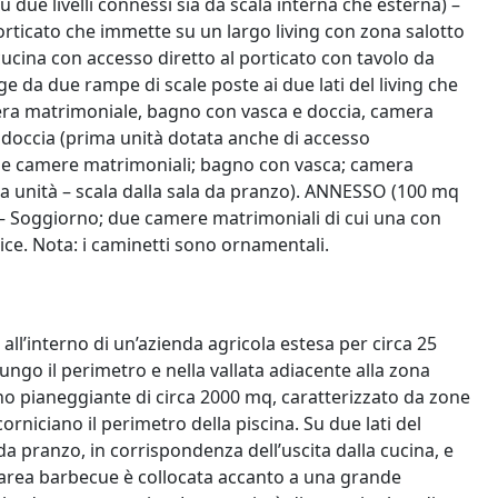
 due livelli connessi sia da scala interna che esterna) –
rticato che immette su un largo living con zona salotto
ucina con accesso diretto al porticato con tavolo da
da due rampe di scale poste ai due lati del living che
era matrimoniale, bagno con vasca e doccia, camera
n doccia (prima unità dotata anche di accesso
 Due camere matrimoniali; bagno con vasca; camera
 unità – scala dalla sala da pranzo). ANNESSO (100 mq
A – Soggiorno; due camere matrimoniali di cui una con
ice. Nota: i caminetti sono ornamentali.
 all’interno di un’azienda agricola estesa per circa 25
te lungo il perimetro e nella vallata adiacente alla zona
dino pianeggiante di circa 2000 mq, caratterizzato da zone
corniciano il perimetro della piscina. Su due lati del
 da pranzo, in corrispondenza dell’uscita dalla cucina, e
. L’area barbecue è collocata accanto a una grande