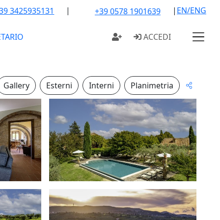
|
|
EN/ENG
39 3425935131
+39 0578 1901639
ETARIO
ACCEDI
Gallery
Esterni
Interni
Planimetria