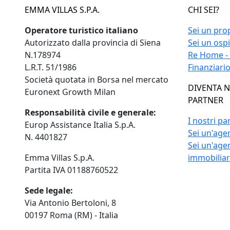
EMMA VILLAS S.P.A.
CHI SEI?
Operatore turistico italiano
Sei un pro
Autorizzato dalla provincia di Siena
Sei un osp
N.178974
Re Home -
L.R.T. 51/1986
Finanziari
Società quotata in Borsa nel mercato
DIVENTA 
Euronext Growth Milan
PARTNER
Responsabilità civile e generale:
I nostri pa
Europ Assistance Italia S.p.A.
Sei un'agen
N. 4401827
Sei un'age
Emma Villas S.p.A.
immobilia
Partita IVA 01188760522
Sede legale:
Via Antonio Bertoloni, 8
00197 Roma (RM) - Italia