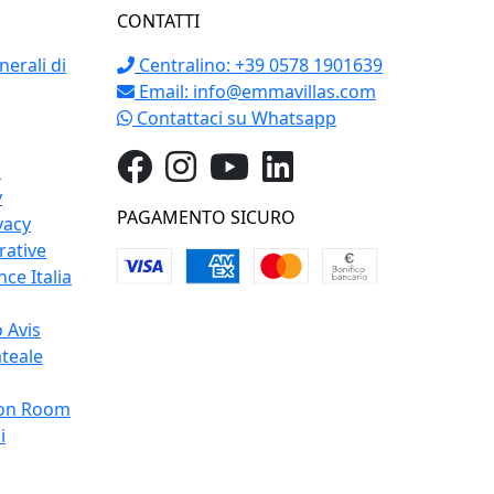
CONTATTI
erali di
Centralino: +39 0578 1901639
Email:
info@emmavillas.com
Contattaci su Whatsapp
o
y
PAGAMENTO SICURO
vacy
rative
ce Italia
 Avis
teale
on Room
i