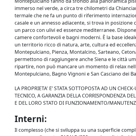
Montepulciano fanno da sfondo alla panoramica pisci
immerso nel verde, a circa tre chilometri da Chiancia
termale che ne fa un punto di riferimento internazio
casale e un annesso adiacente, si trova in posizione c
un parco con ulivi ed essenze mediterranee. Dispone d
camere confortevoli e bagni moderni. È la base ideal
un territorio ricco di natura, arte, cultura ed eccel
Montepulciano, Pienza, Montalcino, Sarteano, Cetona
permettono di raggiungere anche Siena e le città umb
ripartire, non può mancare un momento di relax nelle
Montepulciano, Bagno Vignoni e San Casciano dei Ba
LA PROPRIETA' E’ STATA SOTTOPOSTA AD UN CHEC
TECNICO, A GARANZIA DELLA CORRISPONDENZA DELL
E DEL LORO STATO DI FUNZIONAMENTO/MANUTEN
Interni:
Il complesso (che si sviluppa su una superficie compl