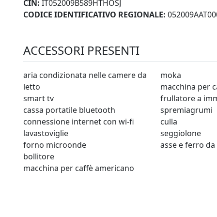
CIN:
IT052009B589HTHOSJ
CODICE IDENTIFICATIVO REGIONALE:
052009AAT00
ACCESSORI PRESENTI
aria condizionata nelle camere da
moka
letto
macchina per c
smart tv
frullatore a i
cassa portatile bluetooth
spremiagrumi
connessione internet con wi-fi
culla
lavastoviglie
seggiolone
forno microonde
asse e ferro da 
bollitore
macchina per caffè americano