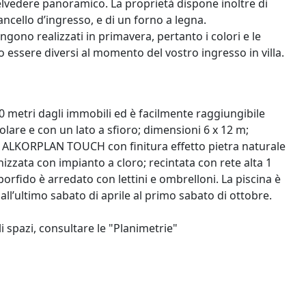
belvedere panoramico. La proprietà dispone inoltre di
ancello d’ingresso, e di un forno a legna.
engono realizzati in primavera, pertanto i colori e le
ro essere diversi al momento del vostro ingresso in villa.
20 metri dagli immobili ed è facilmente raggiungibile
olare e con un lato a sfioro; dimensioni 6 x 12 m;
PVC ALKORPLAN TOUCH con finitura effetto pietra naturale
nizzata con impianto a cloro; recintata con rete alta 1
porfido è arredato con lettini e ombrelloni. La piscina è
ll’ultimo sabato di aprile al primo sabato di ottobre.
i spazi, consultare le "Planimetrie"