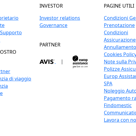
INVESTOR
PAGINE UTILI
prietario
Investor relations
Condizioni Gen
ite
Governance
Prenotazione
 Supporto
Condizioni
o
Assicurazione
PARTNER
Annullament
NOSTRO
Cookies Polic
|
Note sulla Pri
Polizze Assicu
rtner
Europ Assistan
zia di viaggio
SPA
nzia
Noleggio Auto
re
Pagamento ra
Findomestic
Communicati
Lavora con no