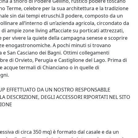
na a sfioro di Podere Gellino, rustico podere toscano
no Terme, celebre per la sua architettura e la tradizione
nale sin dai tempi etruschi.Il podere, composto da un
ollinare all’interno di un’azienda agricola, circondato da
i ampie zone living affacciate su porticati attrezzati,
e per vivere la quiete della campagna senese e scoprire
lenze enogastronomiche. A pochi minuti si trovano
 e San Casciano dei Bagni. Ottimi collegamenti
re di Orvieto, Perugia e Castiglione del Lago. Prima di
 acque termali di Chianciano o in quelle di
gni.
K-UP EFFETTUATO DA UN NOSTRO RESPONSABILE
A DESCRIZIONE, DEGLI ACCESSORI RIPORTATI NEL SITO
ZIONE
essiva di circa 350 mq) è formato dal casale e da un