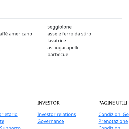
seggiolone
affè americano
asse e ferro da stiro
lavatrice
asciugacapelli
barbecue
INVESTOR
PAGINE UTILI
prietario
Investor relations
Condizioni Gen
ite
Governance
Prenotazione
 Supporto
Condizioni