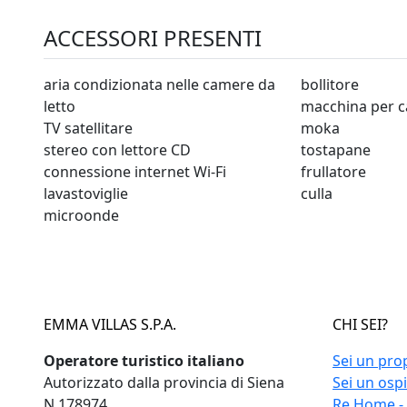
ACCESSORI PRESENTI
aria condizionata nelle camere da
bollitore
letto
macchina per c
TV satellitare
moka
stereo con lettore CD
tostapane
connessione internet Wi-Fi
frullatore
lavastoviglie
culla
microonde
EMMA VILLAS S.P.A.
CHI SEI?
Operatore turistico italiano
Sei un pro
Autorizzato dalla provincia di Siena
Sei un osp
N.178974
Re Home -