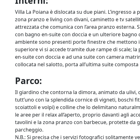
Interni:
Villa La Poiana è dislocata su due piani. L’ingresso
zona pranzo e living con divani, caminetto e tv satelli
attrezzata che comunica con l’area pranzo esterna.
con bagno en-suite con doccia e un ulteriore bagno c
ambiente sono presenti porte finestre che mettono in 
superiore vi si accede tramite due rampe di scale; 
en-suite con doccia e ad una suite con camera matrim
collocata nel salotto, porta all’ultima suite compos
Parco:
Il giardino che contorna la dimora, animato da ulivi,
tutt’uno con la splendida cornice di vigneti, boschi fitt
scoiattoli e volpi) e colline che lo delimitano natur
le aree per il relax all’aperto, proprio davanti agli acc
tavolini e la zona pranzo con barbecue, protette da g
parcheggio.
N.B.: Si precisa che i servizi fotografici solitamente v