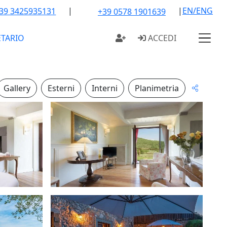
|
|
EN/ENG
39 3425935131
+39 0578 1901639
ETARIO
ACCEDI
Gallery
Esterni
Interni
Planimetria