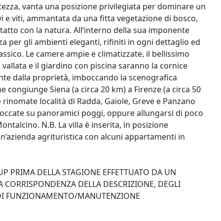
altezza, vanta una posizione privilegiata per dominare un
 e viti, ammantata da una fitta vegetazione di bosco,
tatto con la natura. All’interno della sua imponente
za per gli ambienti eleganti, rifiniti in ogni dettaglio ed
lassico. Le camere ampie e climatizzate, il bellissimo
vallata e il giardino con piscina saranno la cornice
nte dalla proprietà, imboccando la scenografica
 congiunge Siena (a circa 20 km) a Firenze (a circa 50
le rinomate località di Radda, Gaiole, Greve e Panzano
i arroccate su panoramici poggi, oppure allungarsi di poco
ntalcino. N.B. La villa è inserita, in posizione
n’azienda agrituristica con alcuni appartamenti in
-UP PRIMA DELLA STAGIONE EFFETTUATO DA UN
A CORRISPONDENZA DELLA DESCRIZIONE, DEGLI
TO DI FUNZIONAMENTO/MANUTENZIONE