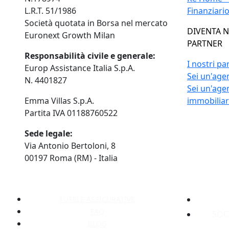
L.R.T. 51/1986
Finanziari
Società quotata in Borsa nel mercato
DIVENTA 
Euronext Growth Milan
PARTNER
Responsabilità civile e generale:
I nostri pa
Europ Assistance Italia S.p.A.
Sei un'agen
N. 4401827
Sei un'age
Emma Villas S.p.A.
immobilia
Partita IVA 01188760522
Sede legale:
Via Antonio Bertoloni, 8
00197 Roma (RM) - Italia
TUTELE ASSICURATIVE
FAQ
SOC
BLOG