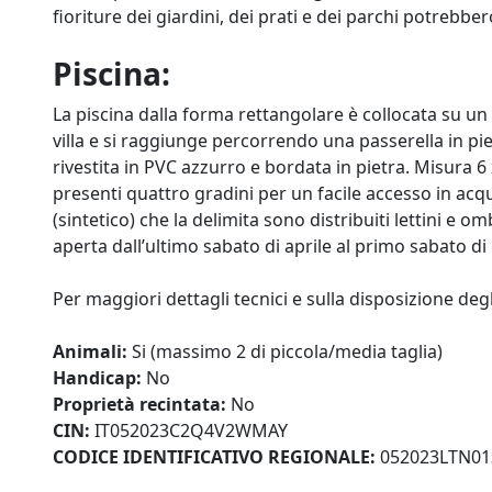
fioriture dei giardini, dei prati e dei parchi potrebbe
Piscina:
La piscina dalla forma rettangolare è collocata su un 
villa e si raggiunge percorrendo una passerella in pie
rivestita in PVC azzurro e bordata in pietra. Misura 
presenti quattro gradini per un facile accesso in acq
(sintetico) che la delimita sono distribuiti lettini e o
aperta dall’ultimo sabato di aprile al primo sabato di
Per maggiori dettagli tecnici e sulla disposizione degl
Animali:
Si (massimo 2 di piccola/media taglia)
Handicap:
No
Proprietà recintata:
No
CIN:
IT052023C2Q4V2WMAY
CODICE IDENTIFICATIVO REGIONALE:
052023LTN01