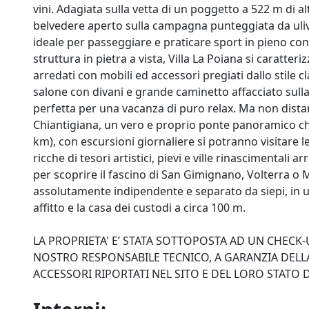
vini. Adagiata sulla vetta di un poggetto a 522 m di 
belvedere aperto sulla campagna punteggiata da ulivi
ideale per passeggiare e praticare sport in pieno con
struttura in pietra a vista, Villa La Poiana si caratteriz
arredati con mobili ed accessori pregiati dallo stile c
salone con divani e grande caminetto affacciato sulla 
perfetta per una vacanza di puro relax. Ma non dista
Chiantigiana, un vero e proprio ponte panoramico che
km), con escursioni giornaliere si potranno visitare 
ricche di tesori artistici, pievi e ville rinascimental
per scoprire il fascino di San Gimignano, Volterra o Mo
assolutamente indipendente e separato da siepi, in u
affitto e la casa dei custodi a circa 100 m.
LA PROPRIETA' E’ STATA SOTTOPOSTA AD UN CHECK
NOSTRO RESPONSABILE TECNICO, A GARANZIA DELL
ACCESSORI RIPORTATI NEL SITO E DEL LORO STA