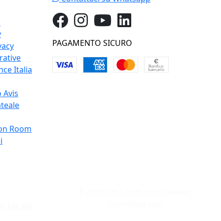
o
y
PAGAMENTO SICURO
vacy
rative
ce Italia
 Avis
teale
on Room
i
© 2020 Tutti i diritti sono riservati.
EmmaVillas.com
H MILAN