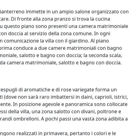
 a pianterreno immette in un ampio salone organizzato con
tare. Di fronte alla zona pranzo si trova la cucina
 Su questo piano sono presenti una camera matrimoniale
on doccia al servizio della zona comune. In ogni
comunicazione la villa con il giardino. Al piano
la prima conduce a due camere matrimoniali con bagno
oniale, salotto e bagno con doccia; la seconda scala,
ta da camera matrimoniale, salotto e bagno con doccia.
 cespugli di aromatiche e di rose variegate forma un
i (dove non sarà raro imbattersi in daini, caprioli, istrici,
almente. In posizione agevole e panoramica sono collocate
essi della villa, una zona salotto con divani, poltrone e
randi ombrelloni. A pochi passi una vasta zona adibita a
engono realizzati in primavera, pertanto i colori e le