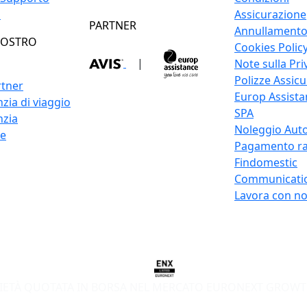
o
Assicurazione
PARTNER
Annullament
NOSTRO
Cookies Polic
|
Note sulla Pri
Polizze Assicu
rtner
Europ Assistan
zia di viaggio
SPA
nzia
Noleggio Auto
re
Pagamento ra
Findomestic
Communicati
Lavora con no
IETÀ QUOTATA IN BORSA NEL MERCATO EURONEXT GROWT