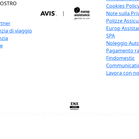
NOSTRO
Cookies Polic
|
Note sulla Pri
Polizze Assicu
rtner
Europ Assistan
zia di viaggio
SPA
nzia
Noleggio Auto
re
Pagamento ra
Findomestic
Communicati
Lavora con no
IETÀ QUOTATA IN BORSA NEL MERCATO EURONEXT GROWT