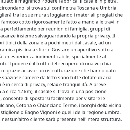
ituato il magnifico Podere Fabbrica. Il casale in pietra,
circondano, si trova sul confine tra Toscana e Umbria.
glierà tra le sue mura sfoggiando i materiali pregiati che
al famoso cotto rigorosamente fatto a mano alle travi in
ta perfettamente per reunion di famiglia, gruppi di
vacanze insieme salvaguardando la propria privacy. Il
ri tipici della zona e a pochi metri dal casale, ad un
ramica piscina a sfioro. Gustare un aperitivo sotto al
à un esperienza indimenticabile, specialmente al
nti. Il podere è il frutto del recupero di una vecchia
ce grazie ai lavori di ristrutturazione che hanno dato
le spaziose camere da letto sono tutte dotate di aria
in cerca di privacy, relax e tranquillità. A breve
 a circa 12 km), il casale si trova in una posizione
, consente di spostarsi facilmente per visitare le
ciano, Cetona o Chianciano Terme, i borghi della vicina
astiglione o Bagno Vignoni e quelli della regione umbra.
, nessun'altro cliente sarà presente nell'intera struttura.