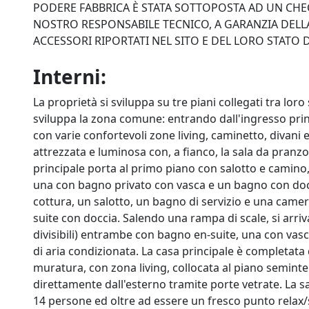
PODERE FABBRICA È STATA SOTTOPOSTA AD UN CHE
NOSTRO RESPONSABILE TECNICO, A GARANZIA DELL
ACCESSORI RIPORTATI NEL SITO E DEL LORO STA
Interni:
La proprietà si sviluppa su tre piani collegati tra lor
sviluppa la zona comune: entrando dall'ingresso princ
con varie confortevoli zone living, caminetto, divani e
attrezzata e luminosa con, a fianco, la sala da pranzo
principale porta al primo piano con salotto e camino,
una con bagno privato con vasca e un bagno con docc
cottura, un salotto, un bagno di servizio e una camera
suite con doccia. Salendo una rampa di scale, si arriv
divisibili) entrambe con bagno en-suite, una con vas
di aria condizionata. La casa principale è completata d
muratura, con zona living, collocata al piano semint
direttamente dall'esterno tramite porte vetrate. La s
14 persone ed oltre ad essere un fresco punto relax/s