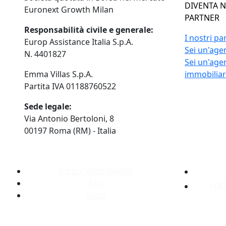
DIVENTA 
Euronext Growth Milan
PARTNER
Responsabilità civile e generale:
I nostri pa
Europ Assistance Italia S.p.A.
Sei un'agen
N. 4401827
Sei un'age
Emma Villas S.p.A.
immobilia
Partita IVA 01188760522
Sede legale:
Via Antonio Bertoloni, 8
00197 Roma (RM) - Italia
TUTELE ASSICURATIVE
FAQ
SOC
BLOG