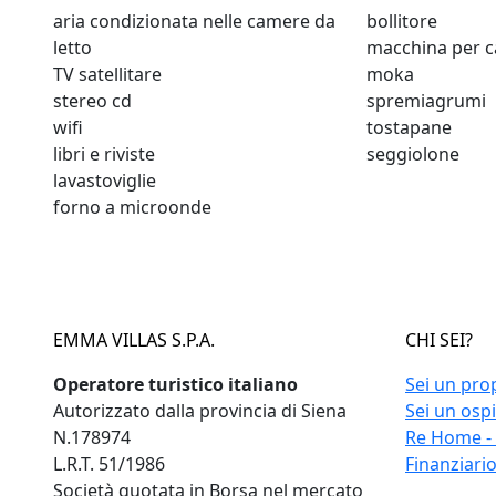
aria condizionata nelle camere da
bollitore
letto
macchina per c
TV satellitare
moka
stereo cd
spremiagrumi
wifi
tostapane
libri e riviste
seggiolone
lavastoviglie
forno a microonde
EMMA VILLAS S.P.A.
CHI SEI?
Operatore turistico italiano
Sei un pro
Autorizzato dalla provincia di Siena
Sei un osp
N.178974
Re Home -
L.R.T. 51/1986
Finanziari
Società quotata in Borsa nel mercato