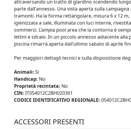
attraversando un tratto di giardino scendendo lungo
parte dall'annesso. Una vista aperta sulla campagna 
tramonti. Ha la forma rettangolare, misura 6 x 12 m,
igienizzata a sale, illuminata con luci interne, rivesti
sommersi. L’ampia pool area che la contorna è sempre
lettini e sdraio. In un piccolo annesso adiacente alla 
piscina rimarrà aperta dall’ultimo sabato di aprile fi
Per maggiori dettagli tecnici e sulla disposizione degl
Animali:
Sì
Handicap:
No
Proprietà recintata:
No
CIN:
IT054012C2BH020361
CODICE IDENTIFICATIVO REGIONALE:
054012C2BH0
ACCESSORI PRESENTI