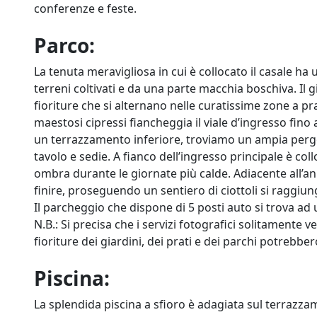
conferenze e feste.
Parco:
La tenuta meravigliosa in cui è collocato il casale ha u
terreni coltivati e da una parte macchia boschiva. Il gi
fioriture che si alternano nelle curatissime zone a pra
maestosi cipressi fiancheggia il viale d’ingresso fino 
un terrazzamento inferiore, troviamo un ampia per
tavolo e sedie. A fianco dell’ingresso principale è c
ombra durante le giornate più calde. Adiacente all’a
finire, proseguendo un sentiero di ciottoli si ragg
Il parcheggio che dispone di 5 posti auto si trova ad un 
N.B.: Si precisa che i servizi fotografici solitamente v
fioriture dei giardini, dei prati e dei parchi potrebbe
Piscina:
La splendida piscina a sfioro è adagiata sul terrazzam