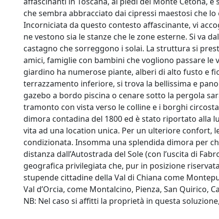
affascinanti in Toscana, ai piedi del Monte Cetona, è s
che sembra abbracciato dai cipressi maestosi che lo 
Incorniciata da questo contesto affascinante, vi acco
ne vestono sia le stanze che le zone esterne. Si va d
castagno che sorreggono i solai. La struttura si pres
amici, famiglie con bambini che vogliono passare le 
giardino ha numerose piante, alberi di alto fusto e fio
terrazzamento inferiore, si trova la bellissima e pano
gazebo a bordo piscina o cenare sotto la pergola sar
tramonto con vista verso le colline e i borghi circosta
dimora contadina del 1800 ed è stato riportato alla lu
vita ad una location unica. Per un ulteriore confort, 
condizionata. Insomma una splendida dimora per chi è 
distanza dall’Autostrada del Sole (con l’uscita di Fabro
geografica privilegiata che, pur in posizione riservata
stupende cittadine della Val di Chiana come Montepul
Val d’Orcia, come Montalcino, Pienza, San Quirico, C
NB: Nel caso si affitti la proprietà in questa soluzione