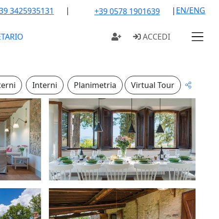
|
|
EN/ENG
39 3425935131
+39 0578 1901639
ETARIO
ACCEDI
terni
Interni
Planimetria
Virtual Tour