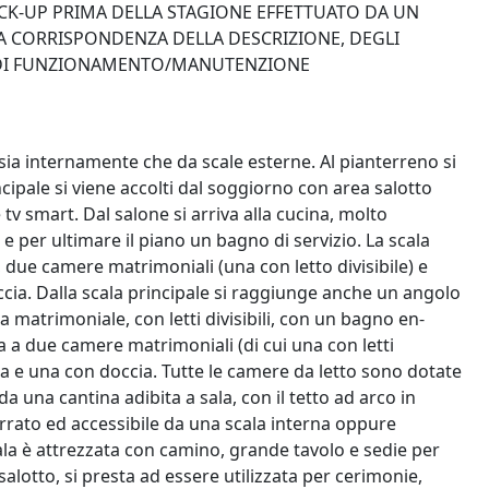
CK-UP PRIMA DELLA STAGIONE EFFETTUATO DA UN
A CORRISPONDENZA DELLA DESCRIZIONE, DEGLI
TO DI FUNZIONAMENTO/MANUTENZIONE
o sia internamente che da scale esterne. Al pianterreno si
ipale si viene accolti dal soggiorno con area salotto
 tv smart. Dal salone si arriva alla cucina, molto
 e per ultimare il piano un bagno di servizio. La scala
 due camere matrimoniali (una con letto divisibile) e
ia. Dalla scala principale si raggiunge anche un angolo
 matrimoniale, con letti divisibili, con un bagno en-
a a due camere matrimoniali (di cui una con letti
ca e una con doccia. Tutte le camere da letto sono dotate
a una cantina adibita a sala, con il tetto ad arco in
errato ed accessibile da una scala interna oppure
ala è attrezzata con camino, grande tavolo e sedie per
alotto, si presta ad essere utilizzata per cerimonie,