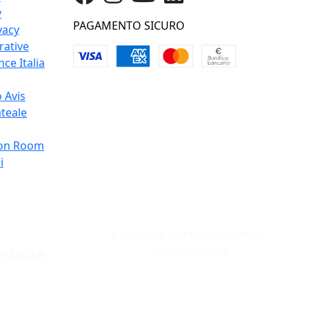
y
PAGAMENTO SICURO
vacy
rative
ce Italia
 Avis
teale
on Room
i
© 2020 Tutti i diritti sono riservati.
EmmaVillas.com
H MILAN