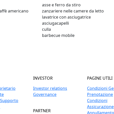
asse e ferro da stiro
affè americano
zanzariere nelle camere da letto
lavatrice con asciugatrice
asciugacapelli
culla
barbecue mobile
INVESTOR
PAGINE UTILI
prietario
Investor relations
Condizioni Gen
ite
Governance
Prenotazione
 Supporto
Condizioni
o
Assicurazione
PARTNER
Annullament