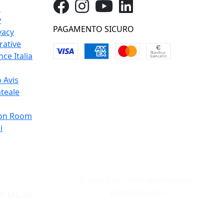
o
y
PAGAMENTO SICURO
vacy
rative
ce Italia
 Avis
teale
on Room
i
© 2020 Tutti i diritti sono riservati.
EmmaVillas.com
H MILAN