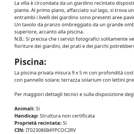
La villa è circondata da un giardino recintato disposto 
piante. Al primo piano, affacciato sul lago, si trova u
entrambi i livelli del giardino sono presenti aree pavi
Un tavolo da pranzo ombreggiato da un grande ombrello
superiore, accanto alla piscina.
N.B.: Si precisa che i servizi fotografici solitamente v
fioriture dei giardini, dei prati e dei parchi potrebbe
Piscina:
La piscina privata misura 9 x 5 m con profondità cost
con pannello solare; terrazza solarium con lettini pr
Per maggiori dettagli tecnici e sulla disposizione degl
Animali:
Si
Handicap:
Struttura non certificata
Proprietà recintata:
Si
CIN:
IT023086B4YPCOC2RV