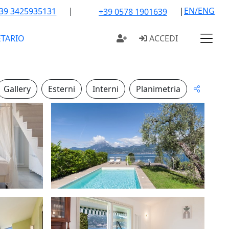
|
|
EN/ENG
39 3425935131
+39 0578 1901639
ETARIO
ACCEDI
Gallery
Esterni
Interni
Planimetria