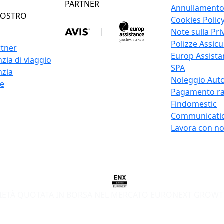
PARTNER
Annullament
NOSTRO
Cookies Polic
|
Note sulla Pri
Polizze Assicu
rtner
Europ Assistan
zia di viaggio
SPA
nzia
Noleggio Auto
re
Pagamento ra
Findomestic
Communicati
Lavora con no
IETÀ QUOTATA IN BORSA NEL MERCATO EURONEXT GROWT