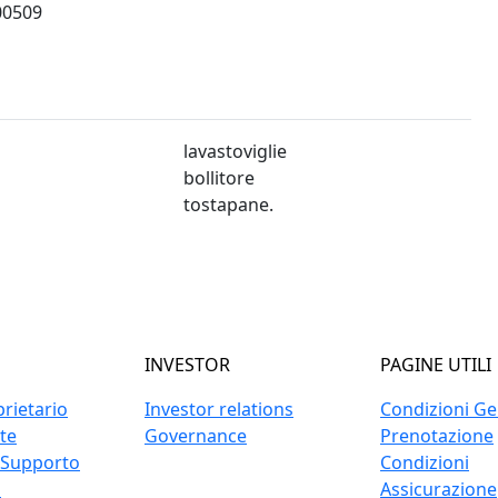
00509
lavastoviglie
bollitore
tostapane.
INVESTOR
PAGINE UTILI
prietario
Investor relations
Condizioni Gen
ite
Governance
Prenotazione
 Supporto
Condizioni
o
Assicurazione