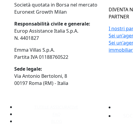
Società quotata in Borsa nel mercato
DIVENTA 
Euronext Growth Milan
PARTNER
Responsabilità civile e generale:
I nostri pa
Europ Assistance Italia S.p.A.
Sei un'agen
N. 4401827
Sei un'age
Emma Villas S.p.A.
immobilia
Partita IVA 01188760522
Sede legale:
Via Antonio Bertoloni, 8
00197 Roma (RM) - Italia
TUTELE ASSICURATIVE
FAQ
SOC
BLOG