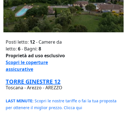
Posti letto:
12
- Camere da
letto:
6
- Bagni:
8
Proprietà ad uso esclusivo
Scopri le coperture
assicurative
TORRE GINESTRE 12
Toscana - Arezzo - AREZZO
LAST MINUTE:
Scopri le nostre tariffe o fai la tua proposta
per ottenere il miglior prezzo. Clicca qui