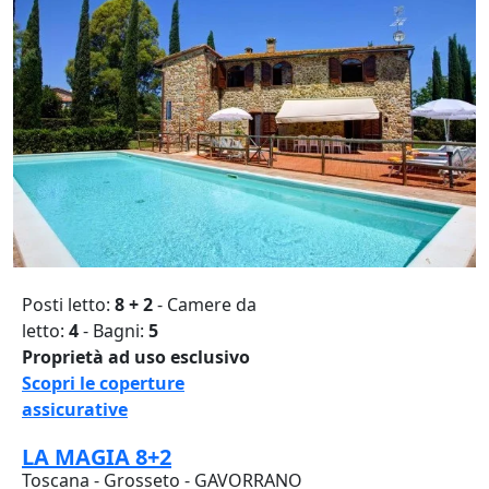
Posti letto:
8 + 2
- Camere da
letto:
4
- Bagni:
5
Proprietà ad uso esclusivo
Scopri le coperture
assicurative
LA MAGIA 8+2
Toscana - Grosseto - GAVORRANO