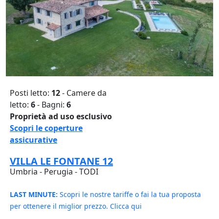
Posti letto:
12
- Camere da
letto:
6
- Bagni:
6
Proprietà ad uso esclusivo
Scopri le coperture
assicurative
VILLA LE FONTANE 12
Umbria - Perugia - TODI
LAST MINUTE:
Scopri le nostre tariffe o fai la tua proposta
per ottenere il miglior prezzo. Clicca qui