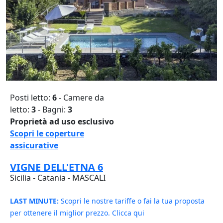
Posti letto:
6
- Camere da
letto:
3
- Bagni:
3
Proprietà ad uso esclusivo
Scopri le coperture
assicurative
VIGNE DELL'ETNA 6
Sicilia - Catania - MASCALI
LAST MINUTE:
Scopri le nostre tariffe o fai la tua proposta
per ottenere il miglior prezzo. Clicca qui